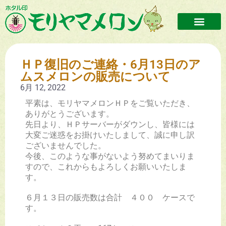
モリヤマメロンとは
メロンができるまで
加工品紹介
おうみんち
お問い合わせ
メロンの販売先・イベントについて
当サイトについて
プライバシーポリシー
ＨＰ復旧のご連絡・6月13日のア
ムスメロンの販売について
6月 12, 2022
平素は、モリヤマメロンＨＰをご覧いただき、
ありがとうございます。
先日より、ＨＰサーバーがダウンし、皆様には
大変ご迷惑をお掛けいたしまして、誠に申し訳
ございませんでした。
今後、このような事がないよう努めてまいりま
すので、これからもよろしくお願いいたしま
す。
６月１３日の販売数は合計 ４００ ケースで
す。