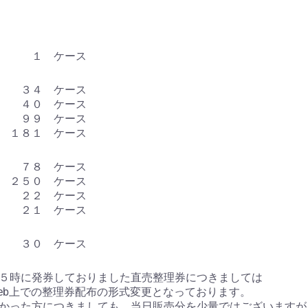
ン １ ケース
 ３４ ケース
 ４０ ケース
 ９９ ケース
８１ ケース
７８ ケース
５０ ケース
２２ ケース
２１ ケース
３０ ケース
５時に発券しておりました直売整理券につきましては
eb上での整理券配布の形式変更となっております。
かった方につきましても、当日販売分を少量ではございますが