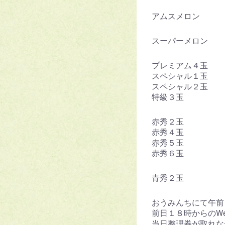
アムスメロン
スーパーメロ
プレミアム４玉
スペシャル１玉
スペシャル２玉
特級３玉 １
赤秀２玉 
赤秀４玉 ２
赤秀５玉 
赤秀６玉 
青秀２玉 
おうみんちにて午前
前日１８時からのW
当日整理券が取れな