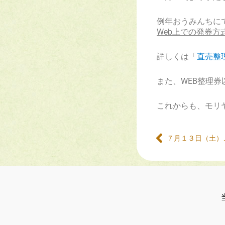
例年おうみんちに
Web上での発券方
詳しくは「
直売整
また、WEB整理
これからも、モリ
７月１３日（土）