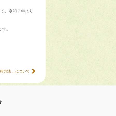
して、令和７年より
ます。
取得方法 」について
せ