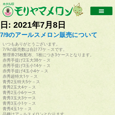
日:
2021年7月8日
7/9のアールスメロン販売について
いつもありがとうございます。
7/9の販売数は合計77ケ－スです。
整理券25枚配布、1枚につき3ケースとなります。
赤秀手提げ2玉大38ケ－ス
赤秀手提げ3玉小14ケ－ス
赤秀手提げ4玉小4ケ－ス
赤秀超特大1ケ－ス
青秀2玉特大5ケ－ス
青秀2玉大4ケ－ス
青秀2玉小6ケース
青秀3玉大3ケース
青秀3玉小1ケ－ス
青秀4玉1ケ－ス
品種はア－ルスメロンとなります。