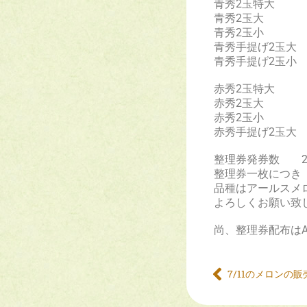
青秀2玉特大
青秀2玉大 
青秀2玉小 
青秀手提げ2玉
青秀手提げ2玉
赤秀2玉特大
赤秀2玉大
赤秀2玉小
赤秀手提げ2玉
整理券発券数 2
整理券一枚につき
品種はアールスメ
よろしくお願い致
尚、整理券配布はA
7/11のメロンの