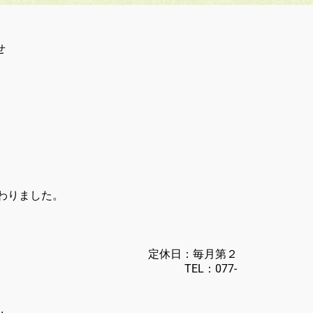
せ
わりました。
みんち)
洲本町2785
：毎月第２
く TEL：
077-