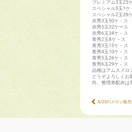
プレミアム3玉2
スペシャル5玉1
スペシャル2玉2
赤秀3玉50ケ－
赤秀5玉32ケー
赤秀6玉34ケ－
青秀2玉8ケ－ス
青秀3玉15ケ－
青秀4玉10ケ－
青秀5玉26ケ－
青秀6玉29ケ－
品種はアムスメ
どうぞよろしくお
尚、整理券配布は
6/23のメロン販