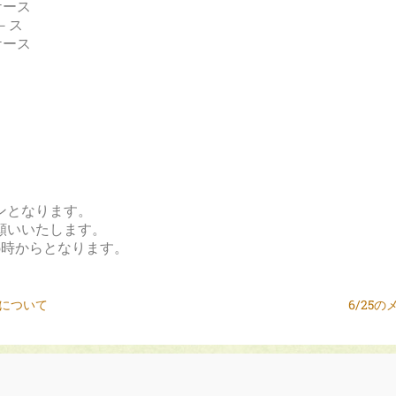
3ケース
ケ－ス
8ケース
ス
ス
ス
ス
ス
ス
ス
ロンとなります。
願いいたします。
5時からとなります。
売について
6/25