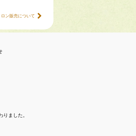
メロン販売について
せ
わりました。
みんち)
洲本町2785