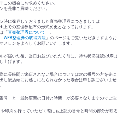
非この機会にお求めください。
ンを是非ご賞味ください。
５時に発券しておりました直売整理券につきましては
eb上での整理券配布の形式変更となっております。
は「
直売整理券について
」、
「
WEB整理券の取得方法
」のページをご覧いただきますようお
マメロンをよろしくお願いいたします。
ルが届いた後、当日お並びいただく前に、待ち状況確認のURL
し上げます。
際に長時間ご来店されない場合については次の番号の方を先に
出し後店頭にお越しになられなかった場合は申し訳ございませ
。
番号 と 最終更新の日付と時間 が必要となりますのでご注
トや印刷を行っていただく際にも上記の番号と時間の部分が映