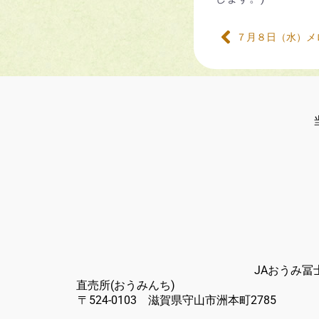
７月８日（水）メ
JAおうみ
直売所
〒524-0