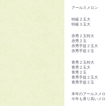
アールスメロン
特級２玉大
特級３玉大
赤秀２玉特大
赤秀２玉 
赤秀手提２玉
赤秀手提２玉
青秀２玉特大
青秀２玉大 
青秀２玉 
青秀手提２玉大
青秀手提２玉
本年のアールスメロ
今年も香り高いメロ