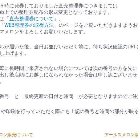
５時に発券しておりました直売整理券につきましては
eb上での整理券配布の形式変更となっております。
は「
直売整理券について
」、
「
WEB整理券の取得方法
」のページをご覧いただきますようお
マメロンをよろしくお願いいたします。
ルが届いた後、当日お並びいただく前に、待ち状況確認のURL
し上げます。
際に長時間ご来店されない場合については次の番号の方を先に
出し後店頭にお越しになられなかった場合は申し訳ございませ
。
番号 と 最終更新の日付と時間 が必要となりますのでご注
トや印刷を行っていただく際にも上記の番号と時間の部分が映
ロン販売について
アールスメロン