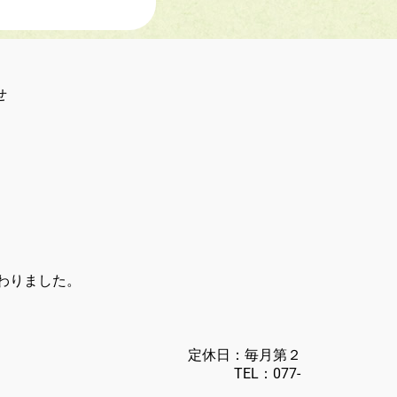
せ
わりました。
みんち)
洲本町2785
：毎月第２
く TEL：
077-