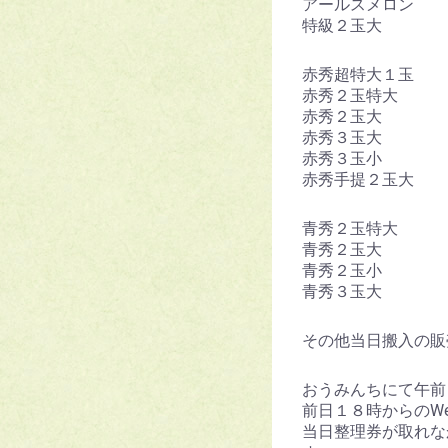
アールスメロン
特級２玉大
赤秀超特大１
赤秀２玉特大 
赤秀２玉大 
赤秀３玉大
赤秀３玉小
赤秀手提２玉
青秀２玉特大
青秀２玉大
青秀２玉小 
青秀３玉大
その他当日搬入の販
おうみんちにて午前
前日１８時からのW
当日整理券が取れな