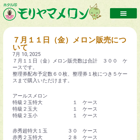
モリヤマメロンとは
メロンができるまで
加工品紹介
おうみんち
お問い合わせ
メロンの販売先・イベントについて
当サイトについて
プライバシーポリシー
７月１１日（金）メロン販売につ
いて
7月 10, 2025
７月１１日（金）メロン販売数は合計 ３００ ケ
ースです。
整理券配布予定数６０枚、整理券１枚につき５ケー
スまで購入いただけます。
アールスメロン
特級２玉特大 １ ケース
特級２玉大 １ ケース
特級２玉小 １ ケース
赤秀超特大１玉 ３０ ケース
赤秀２玉特大 ２８ ケース