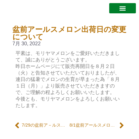
モリヤマメロンとは
メロンができるまで
加工品紹介
おうみんち
お問い合わせ
メロンの販売先・イベントについて
当サイトについて
プライバシーポリシー
盆前アールスメロン出荷日の変更
について
7月 30, 2022
平素は、モリヤマメロンをご愛好いただきまし
て、誠にありがとうございます。
昨日ホームページにて販売再開日を８月２日
（火）と告知させていただいておりましたが、
連日の猛暑でメロンの生育が早まった為「８月
１日（月）」より販売させていただきますの
で、ご理解の程よろしくお願いいたします。
今後とも、モリヤマメロンをよろしくお願いい
たします。
7/29の盆前ア－ルスメロンの販売について
8/1盆前アールスメロンの販売について