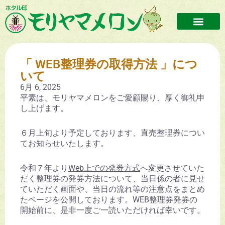
「 WEB整理券の取得方法 」につ
いて
6月 6, 2025
平素は、モリヤマメロンをご愛顧賜り、厚く御礼申
し上げます。
６月上旬より予定しております、直売整理券につい
てお知らせいたします。
令和７年より
Web上での発券方式
へ変更させていた
だく整理券の発券方法について、当日係の者に見せ
ていただく画面や、当日の流れ等の注意点をまとめ
たページを公開しております。WEB整理券発券の
開始前に、是非一度ご一読いただければ幸いです。